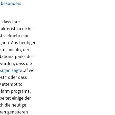
e
besonders
, dass ihre
akteristika nicht
t vielmehr eine
gann. Aus heutiger
ham Lincoln, der
Nationalparks der
wurden, dass die
eagan sagte
„If we
st.” oder dass
y attempt to
d farm programs,
beitet einige der
ch die heutige
einen genaueren