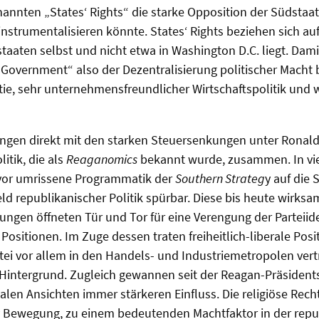
annten „States‘ Rights“ die starke Opposition der Südsta
instrumentalisieren könnte. States‘ Rights beziehen sich auf
taaten selbst und nicht etwa in Washington D.C. liegt. Dam
Government“ also der Dezentralisierung politischer Macht be
tie, sehr unternehmensfreundlicher Wirtschaftspolitik und 
ängen direkt mit den starken Steuersenkungen unter Ronal
litik, die als
Reaganomics
bekannt wurde, zusammen. In viel
uvor umrissene Programmatik der
Southern Strateg
y auf die 
eld republikanischer Politik spürbar. Diese bis heute wirks
ngen öffneten Tür und Tor für eine Verengung der Parteiid
Positionen. Im Zuge dessen traten freiheitlich-liberale Posit
tei vor allem in den Handels- und Industriemetropolen vert
Hintergrund. Zugleich gewannen seit der Reagan-Präsidents
kalen Ansichten immer stärkeren Einfluss. Die religiöse Rech
ty Bewegung, zu einem bedeutenden Machtfaktor in der rep