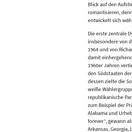
Blick auf den Aufs
romantisieren, den
entwickelt sich wäh
Die erste zentrale
insbesondere von d
1964 und von Richa
damit einhergehend
1960er Jahren verti
den Südstaaten der 
dessen zielte die
So
weiße Wählergruppen
republikanische Par
zum Beispiel der P
Alabama und Urhebe
forever“, gewann a
Arkansas, Georgia, 