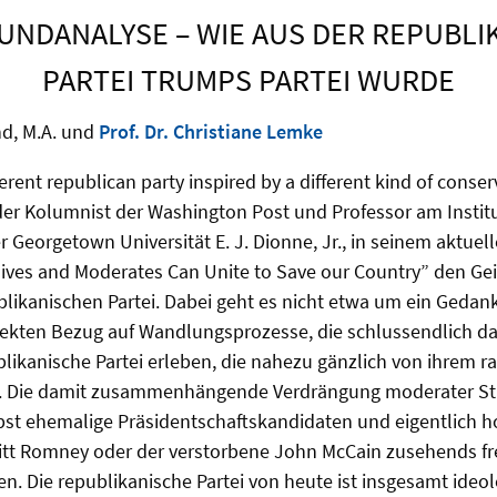
UNDANALYSE – WIE AUS DER REPUBLI
PARTEI TRUMPS PARTEI WURDE
d, M.A. und
Prof. Dr. Christiane Lemke
ferent republican party inspired by a different kind of conser
r Kolumnist der Washington Post und Professor am Institut
er Georgetown Universität E. J. Dionne, Jr., in seinem aktue
ves and Moderates Can Unite to Save our Country” den Gei
ublikanischen Partei. Dabei geht es nicht etwa um ein Geda
kten Bezug auf Wandlungsprozesse, die schlussendlich dar
blikanische Partei erleben, die nahezu gänzlich von ihrem r
. Die damit zusammenhängende Verdrängung moderater St
lbst ehemalige Präsidentschaftskandidaten und eigentlich
itt Romney oder der verstorbene John McCain zusehends fr
en. Die republikanische Partei von heute ist insgesamt ideo