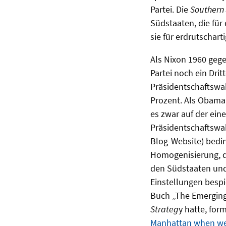
Partei. Die
Southern 
Südstaaten, die für
sie für erdrutschart
Als Nixon 1960 geg
Partei noch ein Dri
Präsidentschaftswah
Prozent. Als Obama 
es zwar auf der ein
Präsidentschaftswa
Blog-Website) bedin
Homogenisierung, d
den Südstaaten und
Einstellungen bespi
Buch „The Emerging 
Strateg
y hatte, for
Manhattan when we c