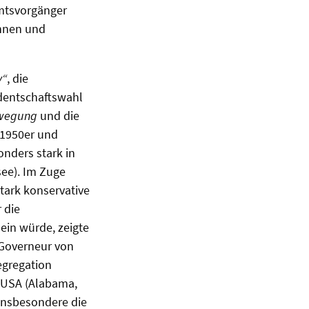
Amtsvorgänger
annen und
y“
, die
identschaftswahl
ewegung
und die
 1950er und
onders stark in
see). Im Zuge
tark konservative
 die
ein würde, zeigte
 Governeur von
egregation
 USA (Alabama,
 insbesondere die