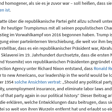
d homogener, als sie es je zuvor war – soll heißen, dass si
n ist
.
tte über die republikanische Partei geht allzu schnell unter
 ihr heutiger Trumpismus mit all seinen populistischen Char
fstieg im Vorwahlkampf von 2016 begonnen haben. Trump is
ng einer parteiinternen Verschiebung, die weit vor ihm be
rstellbar, dass es ein republikanischer Präsident war, Abra
 Sklaverei im 19. Jahrhundert durchsetzte, dass die ersten 
nd Yosemite) von republikanischen Präsidenten gegründet 
ection Agency unter Richard Nixon entstand, dass
Ronald R
r to new Americans, our leadership in the world would be lo
er 1954
solche Ansichten vertrat
: „Should any political part
rity, unemployment insurance, and eliminate labor laws an
f that party again in our political history.“ Dieser Beitrag ar
ie erklären, welche Entwicklungen dazu beitrugen, dass si
tei so weit von ihren Wurzeln entfernt hat und erlaubt so 