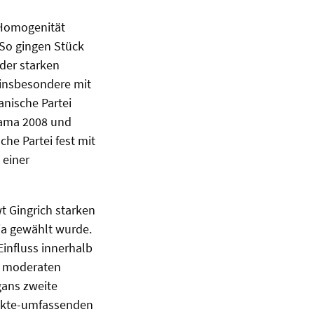
e Homogenität
 So gingen Stück
der starken
 insbesondere mit
anische Partei
bama 2008 und
che Partei fest mit
 einer
.
t Gingrich starken
gia gewählt wurde.
 Einfluss innerhalb
on moderaten
gans zweite
Punkte-umfassenden