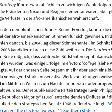
Strategy
führte zwar tatsächlich zu wichtigen Wahlerfolgen
 die Präsidenten Nixon und Reagan elementar waren, aber gl
ige Verluste in der afro-amerikanischen Wählerschaft.
en den demokratischen John F. Kennedy verlor, konnte die 
ttel der afro-amerikanischen Stimmen für sich gewinnen. In 
len danach, bis 2004, lag dieser Stimmenanteil im Schnitt 
2008 kandidierte brach diese Zahl weiter ein. Die
Southern 
en Seite möglich, dass zahlreiche Südstaaten republikanis
hlen wurden, was einige Erfolge im
electoral college
(siehe V
gte. Auf der anderen Seite begann mit ihr aber auch eine i
a vorwiegend stark konservative Wertevorstellungen weiße
 im Mittleren Westen zum Nachteil moderater oder progres
elt wurden. Der republikanische Parteistratege Kevin Philip
Republican Majority“ (1969) entscheidenden Einfluss auf d
mulierte den strategsichen Ansatz 1968 treffend wie folgt:
„W
an get the electoral votes of 11 Southern states?“