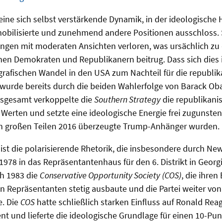
 eine sich selbst verstärkende Dynamik, in der ideologisch
mobilisierte und zunehmend andere Positionen ausschloss.
ngen mit moderaten Ansichten verloren, was ursächlich zu 
chen Demokraten und Republikanern beitrug. Dass sich dies
rafischen Wandel in den USA zum Nachteil für die republik
 wurde bereits durch die beiden Wahlerfolge von Barack O
nsgesamt verkoppelte die
Southern Strategy
die republikanis
 Werten und setzte eine ideologische Energie frei zugunsten
in großen Teilen 2016 überzeugte Trump-Anhänger wurden
ist die polarisierende Rhetorik, die insbesondere durch New
 1978 in das Repräsentantenhaus für den 6. Distrikt in Geor
ch 1983 die
Conservative Opportunity Society
(COS)
, die ihren
n Repräsentanten stetig ausbaute und die Partei weiter v
e. Die
COS
hatte schließlich starken Einfluss auf Ronald Rea
ent und lieferte die ideologische Grundlage für einen 10-