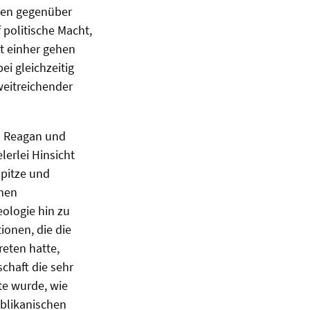
aten gegenüber
 politische Macht,
it einher gehen
i gleichzeitig
weitreichender
d Reagan und
erlei Hinsicht
Spitze und
amen
eologie hin zu
ionen, die die
reten hatte,
chaft die sehr
te wurde, wie
ublikanischen