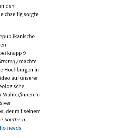
 in den
eichzeitig sorgte
republikanische
den
bei knapp 9
Strategy
machte
che Hochburgen in
ideo auf unserer
deologische
r Wähler/innen in
siver
ps, der mit seinem
ie
Southern
ho needs