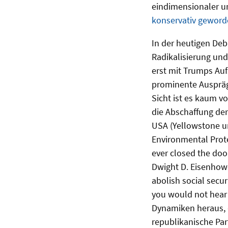
eindimensionaler un
konservativ geworde
In der heutigen Deba
Radikalisierung und
erst mit Trumps Au
prominente Ausprägu
Sicht ist es kaum vo
die Abschaffung der
USA (Yellowstone u
Environmental Prot
ever closed the doo
Dwight D. Eisenhow
abolish social secu
you would not hear o
Dynamiken heraus, d
republikanische Par