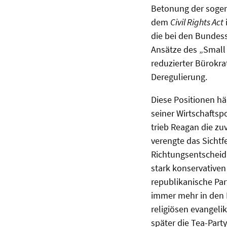
Betonung der sogen
dem
Civil Rights Act
die bei den Bundess
Ansätze des „Small 
reduzierter Bürokra
Deregulierung.
Diese Positionen h
seiner Wirtschaftspo
trieb Reagan die z
verengte das Sichtf
Richtungsentscheidu
stark konservativen 
republikanische Par
immer mehr in den 
religiösen evangeli
später die Tea-Par