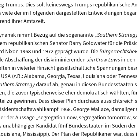
tieg Trumps. Dies soll keineswegs Trumps republikanische 
n viele der im Folgenden dargestellten Entwicklungen beg
rend ihrer Amtszeit.
 Dynamik nimmt Bezug auf die sogenannte
„Southern Strateg
em republikanischen Senator Barry Goldwater für die Präs
rd Nixon 1968 und 1972 geprägt wurde. Die
Bürgerrechtsb
e Abschaffung der diskriminierenden
Jim Crow Laws
in den
eften in vielerlei Hinsicht gesellschaftliche Spannungen bes
USA (z.B.: Alabama, Georgia, Texas, Louisiana oder Tennes
uthern Strategy
darauf ab, genau in diesen Bundesstaaten s
, die zuvor typischerweise eher demokratisch wählten, für
tei zu gewinnen. Dass dieser Plan durchaus aussichtsreich s
räsidentschaftswahlkampf 1968. George Wallace, damaliger
r der Aussage „segregation now, segregation tomorrow, s
ls unabhängiger Kandidat fünf Bundesstaaten im Süden der
Louisiana, Mississippi). Der Plan der Republikaner war, dass