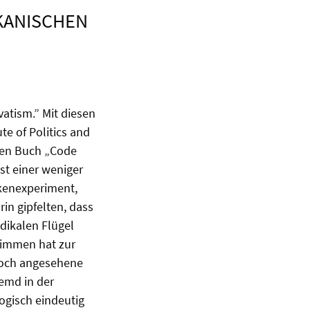
KANISCHEN
vatism.” Mit diesen
e of Politics and
llen Buch „Code
st einer weniger
nkenexperiment,
in gipfelten, dass
adikalen Flügel
immen hat zur
 hoch angesehene
emd in der
logisch eindeutig