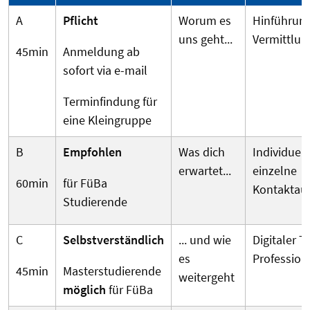
A
Pflicht
Worum es
Hinführun
uns geht...
Vermittlun
45min
Anmeldung ab
sofort via e-mail
Terminfindung für
eine Kleingruppe
B
Empfohlen
Was dich
Individuel
erwartet...
einzelne
60min
für FüBa
Kontaktau
Studierende
C
Selbstverständlich
... und wie
Digitaler Ta
es
Profession
45min
Masterstudierende
weitergeht
möglich
für FüBa