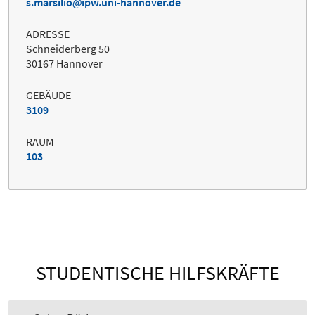
s.marsilio
ipw.uni-hannover.de
ADRESSE
Schneiderberg 50
30167 Hannover
GEBÄUDE
3109
RAUM
103
STUDENTISCHE HILFSKRÄFTE